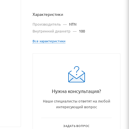
Характеристики
Производитель
—
NTN
Внутренний диаметр
—
100
Все характеристики
dshipnikovye_uzly_i_detali/r
Нужна консультация?
Наши специалисты ответят на любой
интересующий вопрос
ЗАДАТЬ ВОПРОС