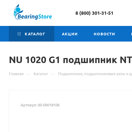
8 (800) 301-31-51
КАТАЛОГ
АКЦИИ
НОВОСТИ
NU 1020
Материал
G1 подшипник N
о
—
—
Главная
Каталог
Подшипники, подшипниковые узлы и д
товаре
NU
1020
Артикул:
00-00018106
G1
подшипник