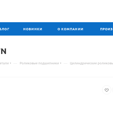
БЛОГ
НОВИНКИ
О КОМПАНИИ
ПРОИ
TN
—
—
етали
Роликовые подшипники
Цилиндрические роликов