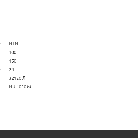
NTN
100
150
24
32120 Л
NU 1020 M