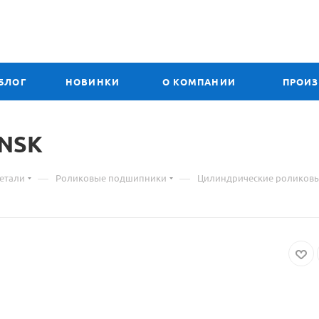
БЛОГ
НОВИНКИ
О КОМПАНИИ
ПРОИ
Материал
NSK
о
—
—
етали
Роликовые подшипники
Цилиндрические роликов
товаре
NCF
2936
VC3
подшипник