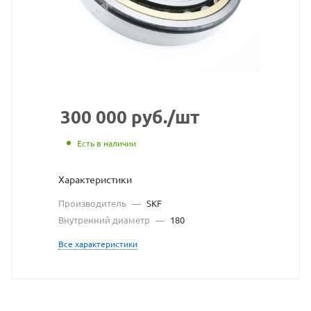
с
сайта
https://bearingstore
по
ссылке
https://bearingstor
без
300 000
руб.
/шт
разрешения
Есть в наличии
владельца
Характеристики
сайта
Производитель
—
SKF
Внутренний диаметр
—
180
Все характеристики