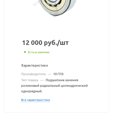
с
сайта
https://bearingstore.
по
ссылке
https://bearingstore.
без
12 000
руб.
/шт
разрешения
Есть в наличии
владельца
Характеристики
сайта
Производитель
—
10 ГПЗ
Тип товара
—
Подшипник качения
роликовый радиальный цилиндрический
однорядный.
Все характеристики