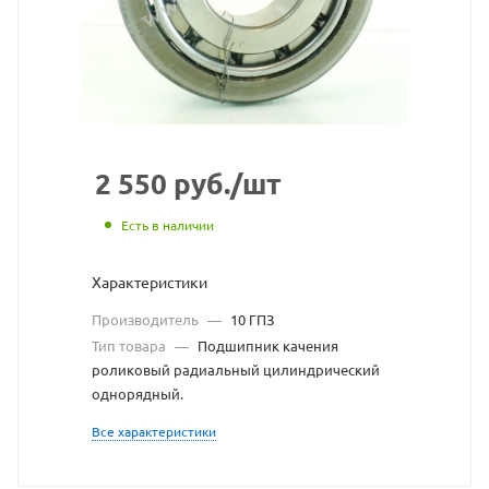
с
сайта
https://bearings
по
ссылке
https://bearings
без
2 550
руб.
/шт
разрешения
Есть в наличии
владельца
Характеристики
сайта
Производитель
—
10 ГПЗ
Тип товара
—
Подшипник качения
роликовый радиальный цилиндрический
однорядный.
Все характеристики