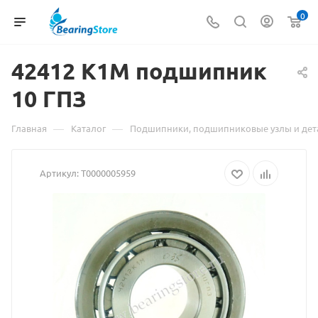
0
42412 К1М
Материал
подшипник
10 ГПЗ
о
товаре
—
—
Главная
Каталог
Подшипники, подшипниковые узлы и дет
42412
Артикул:
Т0000005959
К1М
подшипник
10
ГПЗ
взят