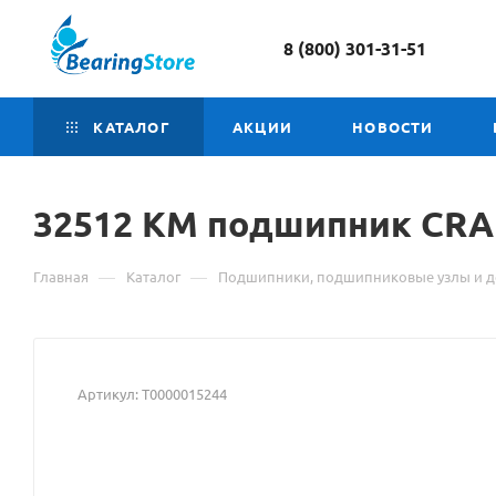
8 (800) 301-31-51
КАТАЛОГ
АКЦИИ
НОВОСТИ
32512 КМ
Материал
подшипник CRA
о
—
—
Главная
Каталог
Подшипники, подшипниковые узлы и д
товаре
32512
КМ
Артикул:
Т0000015244
подшипник
CRAFT