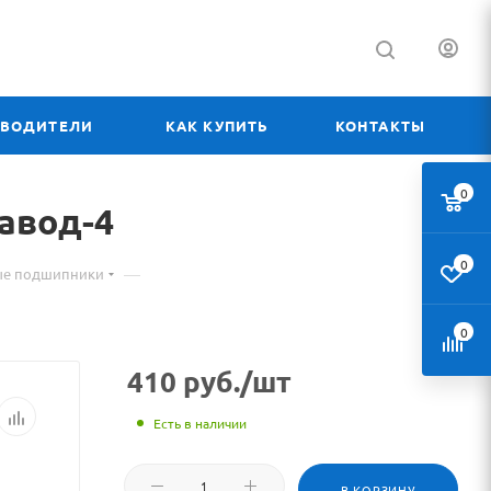
ЗВОДИТЕЛИ
КАК КУПИТЬ
КОНТАКТЫ
0
Материал
авод-4
0
—
ые подшипники
оваре
0
92305
410
руб.
/шт
АЕМ
подшипник
Есть в наличии
Самарский
В КОРЗИНУ