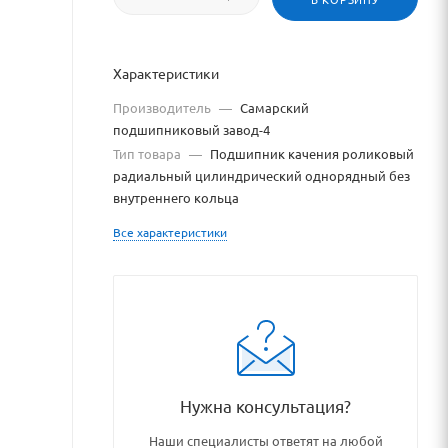
подшипниковый
авод-4
Характеристики
зят
Производитель
—
Самарский
подшипниковый завод-4
Тип товара
—
Подшипник качения роликовый
айта
радиальный цилиндрический однорядный без
внутреннего кольца
ttps://bearingstore.ru
о
Все характеристики
ссылке
ttps://bearingstore.ru/catal
ез
разрешения
владельца
Нужна консультация?
айта
Наши специалисты ответят на любой