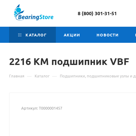
8 (800) 301-31-51
КАТАЛОГ
АКЦИИ
НОВОСТИ
2216 КМ подшипник
Мате
VBF
о
—
—
Главная
Каталог
Подшипники, подшипниковые узлы и д
това
2216
КМ
Артикул:
Т0000001457
подш
VBF