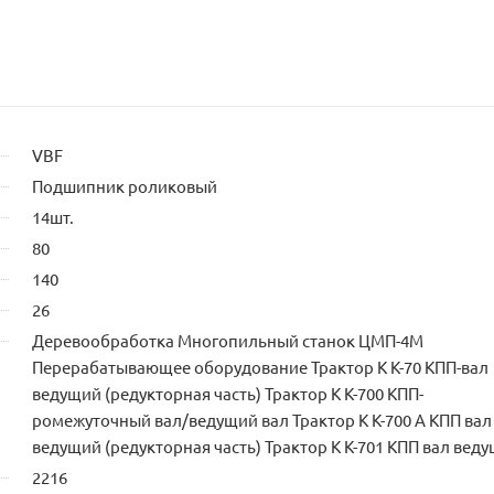
VBF
Подшипник роликовый
14шт.
80
140
26
Деревообработка Многопильный станок ЦМП-4М
Перерабатывающее оборудование Трактор К К-70 КПП-вал
ведущий (редукторная часть) Трактор К К-700 КПП-
ромежуточный вал/ведущий вал Трактор К К-700 А КПП вал
ведущий (редукторная часть) Трактор К К-701 КПП вал вед
2216