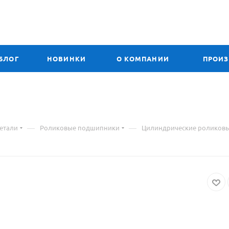
БЛОГ
НОВИНКИ
О КОМПАНИИ
ПРОИ
риал
—
—
етали
Роликовые подшипники
Цилиндрические роликов
ре
ипник