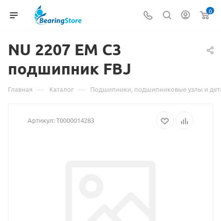
0
NU 2207
Материал
EM C3
подшипник FBJ
о
товаре
—
—
Главная
Каталог
Подшипники, подшипниковые узлы и дет
NU
Артикул:
Т0000014283
2207
EM
C3
подшипник
FBJ