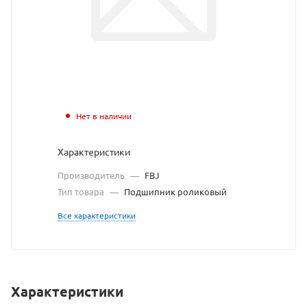
взят
с
сайта
https://bearingstor
по
ссылке
Нет в наличии
https://bearingsto
без
Характеристики
разрешения
Производитель
—
FBJ
владельца
Тип товара
—
Подшипник роликовый
сайта
Все характеристики
Характеристики