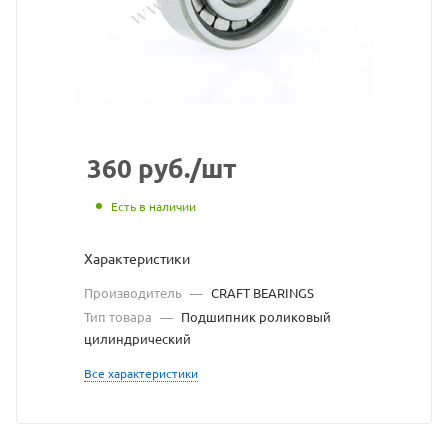
сайта
https://bearingstore
по
ссылке
https://bearingstore
без
разрешения
360
руб.
/шт
владельца
Есть в наличии
сайта
Характеристики
Производитель
—
CRAFT BEARINGS
Тип товара
—
Подшипник роликовый
цилиндрический
Все характеристики