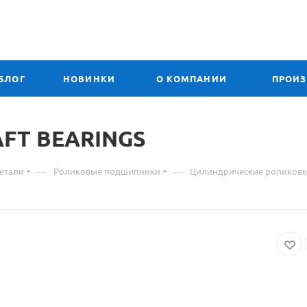
БЛОГ
НОВИНКИ
О КОМПАНИИ
ПРОИ
AFT
Материал
BEARINGS
о
—
—
етали
Роликовые подшипники
Цилиндрические роликов
товаре
NUP
705
E
подшипник