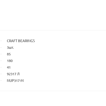
CRAFT BEARINGS
3шт.
85
180
41
92317 Л
NUP317-M