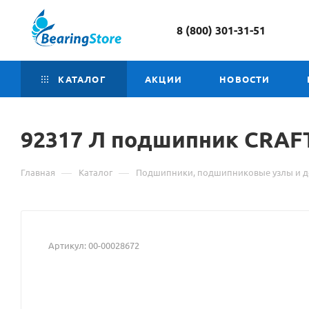
8 (800) 301-31-51
КАТАЛОГ
АКЦИИ
НОВОСТИ
92317 Л
Материал
подшипник CRAF
о
—
—
Главная
Каталог
Подшипники, подшипниковые узлы и д
товаре
92317
Л
Артикул:
00-00028672
подшипник
CRAFT