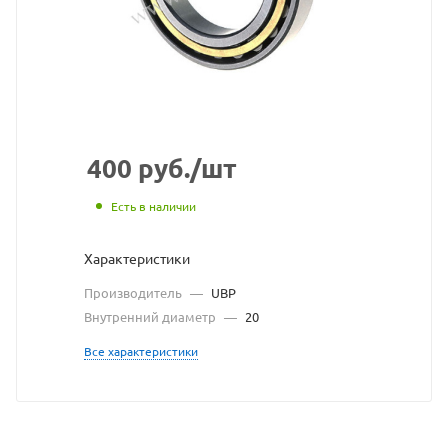
сайта
https://bearingstore.
по
ссылке
https://bearingstore.
без
разрешения
400
руб.
/шт
владельца
Есть в наличии
сайта
Характеристики
Производитель
—
UBP
Внутренний диаметр
—
20
Все характеристики