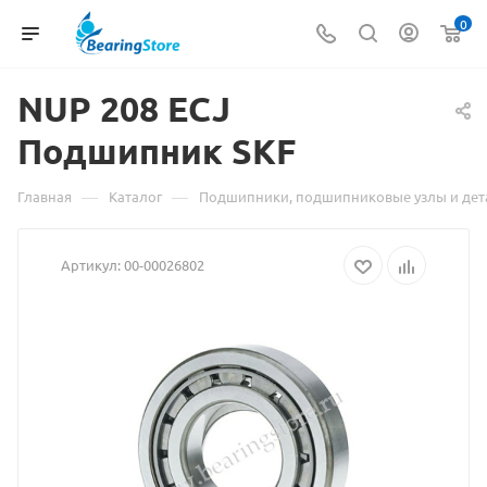
0
NUP 208 ECJ
Материал
Подшипник SKF
о
товаре
—
—
Главная
Каталог
Подшипники, подшипниковые узлы и дет
NUP
Артикул:
00-00026802
208
ECJ
Подшипник
SKF
взят