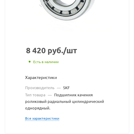
с
сайта
https://bearing
по
ссылке
https://bearin
без
8 420
руб.
/шт
разрешения
Есть в наличии
владельца
Характеристики
сайта
Производитель
—
SKF
Тип товара
—
Подшипник качения
роликовый радиальный цилиндрический
однорядный.
Все характеристики