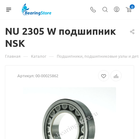
0
NU 2305 W подшипник
Мат
NSK
о
това
—
—
Главная
Каталог
Подшипники, подшипниковые узлы и дет
NU
Артикул:
00-00025862
2305
W
под
NSK
взят