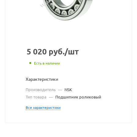
с
сайт
http
по
ссы
http
без
5 020
руб.
/шт
раз
Есть в наличии
вла
Характеристики
сайт
Производитель
—
NSK
Тип товара
—
Подшипник роликовый
Все характеристики