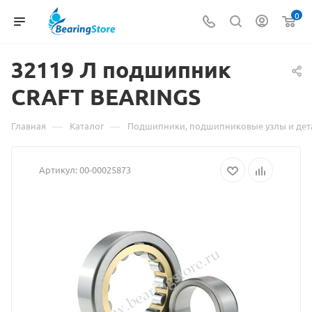
0
32119 Л подшипник
CRAFT
Материал
BEARINGS
о
—
—
Главная
Каталог
Подшипники, подшипниковые узлы и дет
товаре
Артикул:
00-00025873
32119
Л
подшипник
CRAFT
BEARINGS