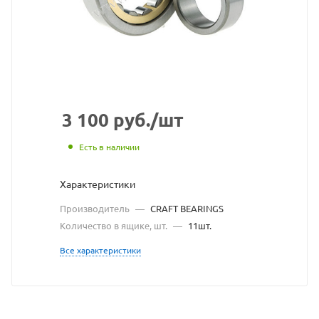
взят
с
сайта
https://bearingstore
по
ссылке
3 100
руб.
/шт
https://bearingstore
без
Есть в наличии
разрешения
Характеристики
владельца
Производитель
—
CRAFT BEARINGS
сайта
Количество в ящике, шт.
—
11шт.
Все характеристики