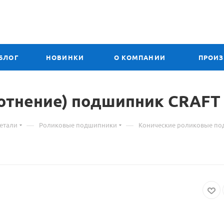
БЛОГ
НОВИНКИ
О КОМПАНИИ
ПРОИ
лотнение) подшипник CRAFT
—
—
етали
Роликовые подшипники
Конические роликовые п