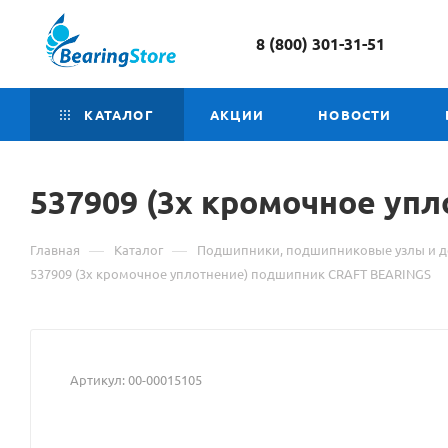
8 (800) 301-31-51
КАТАЛОГ
АКЦИИ
НОВОСТИ
537909 (
Материал
3х кромочное уп
о
—
—
Главная
Каталог
Подшипники, подшипниковые узлы и д
товаре
537909 (3х кромочное уплотнение) подшипник CRAFT BEARINGS
537909
(3х
Артикул:
00-00015105
кромочное
уплотнение)