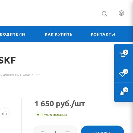
ЗВОДИТЕЛИ
КАК КУПИТЬ
КОНТАКТЫ
0
риал
 SKF
0
—
орцевые крышки
ре
0
H
1 650
руб.
/шт
Есть в наличии
ка
В КОРЗИНУ