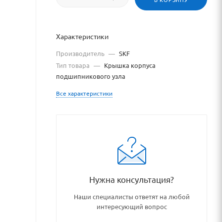
уса
ипникового
Характеристики
Производитель
—
SKF
Тип товара
—
Крышка корпуса
подшипникового узла
Все характеристики
а
://bearingstore.ru
ке
Нужна консультация?
://bearingstore.ru/catalog/
Наши специалисты ответят на любой
ешения
интересующий вопрос