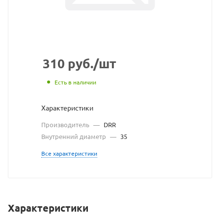
ссылке
https://bearingsto
без
разрешения
владельца
310
руб.
/шт
сайта
Есть в наличии
Характеристики
Производитель
—
DRR
Внутренний диаметр
—
35
Все характеристики
Характеристики