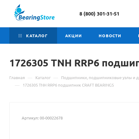
8 (800) 301-31-51
КАТАЛОГ
АКЦИИ
НОВОСТИ
1726305
Материал
TNH RRP6 подши
о
—
—
Главная
Каталог
Подшипники, подшипниковые узлы и д
товаре
—
1726305 TNH RRP6 подшипник CRAFT BEARINGS
1726305
TNH
Артикул:
00-00022678
RRP6
подшипник