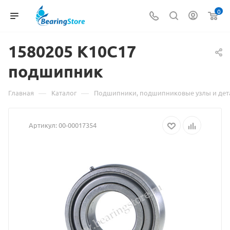
0
1580205 K10C17
Материал
подшипник
о
товаре
—
—
Главная
Каталог
Подшипники, подшипниковые узлы и дет
1580205
Артикул:
00-00017354
K10C17
подшипни
взят
с
сайта