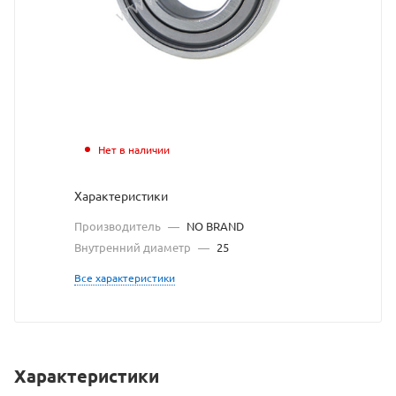
https://bea
по
ссылке
https://bea
без
разрешени
владельца
Нет в наличии
сайта
Характеристики
Производитель
—
NO BRAND
Внутренний диаметр
—
25
Все характеристики
Характеристики