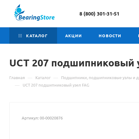
8 (800) 301-31-51
КАТАЛОГ
АКЦИИ
НОВОСТИ
UCT 207
Материал
подшипниковый 
о
—
—
Главная
Каталог
Подшипники, подшипниковые узлы и д
товаре
—
UCT 207 подшипниковый узел FAG
UCT
207
Артикул:
00-00020876
подшипниковый
узел