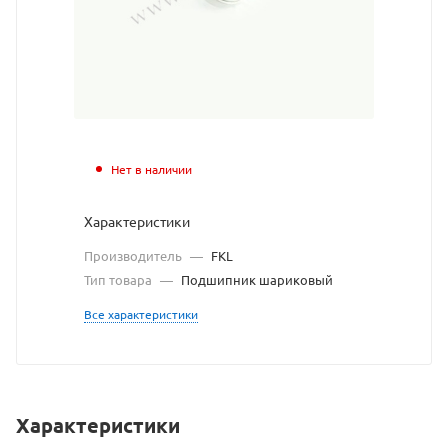
с
сайта
https://bearingstore.ru
по
ссылке
https://bearingstore.ru
без
Нет в наличии
разрешения
Характеристики
владельца
Производитель
—
FKL
сайта
Тип товара
—
Подшипник шариковый
Все характеристики
Характеристики