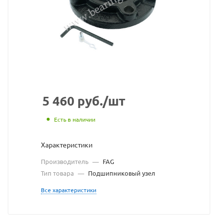
взят
с
сайта
https://be
по
ссылке
https://b
без
5 460
руб.
/шт
разреше
Есть в наличии
владельц
Характеристики
сайта
Производитель
—
FAG
Тип товара
—
Подшипниковый узел
Все характеристики