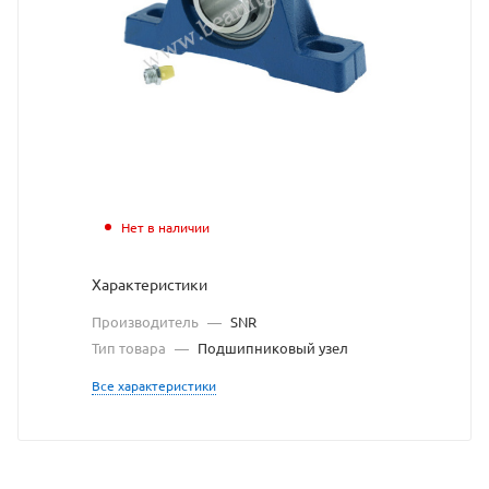
с
сайта
https://bearingsto
по
ссылке
https://bearingst
без
разрешения
Нет в наличии
владельца
Характеристики
сайта
Производитель
—
SNR
Тип товара
—
Подшипниковый узел
Все характеристики