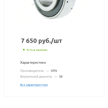
с
сайта
https://bearingst
по
ссылке
https://bearings
без
7 650
руб.
/шт
разрешения
Есть в наличии
владельца
Характеристики
сайта
Производитель
—
NTN
Внутренний диаметр
—
50
Все характеристики