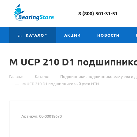
8 (800) 301-31-51
КАТАЛОГ
АКЦИИ
НОВОСТИ
M UCP 210 D1
Материал
подшипнико
о
—
—
Главная
Каталог
Подшипники, подшипниковые узлы и д
товаре
—
M UCP 210 D1 подшипниковый узел NTN
M
UCP
Артикул:
00-00018670
210
D1