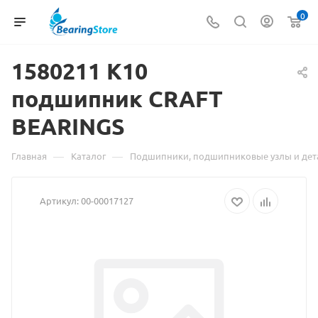
0
1580211 K10
подшипник CRAFT
Матери
BEARINGS
о
товаре
—
—
Главная
Каталог
Подшипники, подшипниковые узлы и дет
1580211
Артикул:
00-00017127
K10
подшип
CRAFT
BEARIN