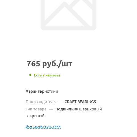
взят
с
сайта
https://
по
ссылке
https://
без
765
руб.
/шт
разреш
Есть в наличии
владел
Характеристики
сайта
Производитель
—
CRAFT BEARINGS
Тип товара
—
Подшипник шариковый
закрытый
Все характеристики