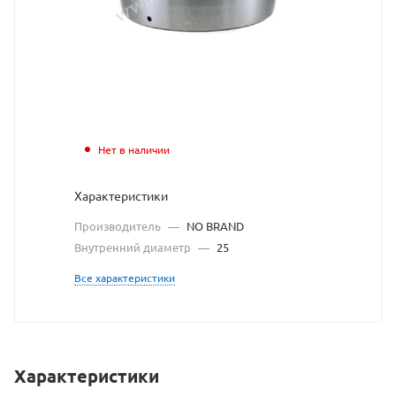
https://bearingstor
по
ссылке
https://bearingsto
без
разрешения
владельца
Нет в наличии
сайта
Характеристики
Производитель
—
NO BRAND
Внутренний диаметр
—
25
Все характеристики
Характеристики