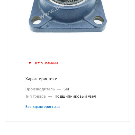
SKF
взят
с
сайта
https://bear
по
ссылке
Нет в наличии
https://bea
без
Характеристики
разрешения
Производитель
—
SKF
владельца
Тип товара
—
Подшипниковый узел
сайта
Все характеристики