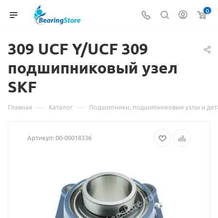
0
309 UCF Y/UCF
Материал
309
подшипниковый узел
о
SKF
товаре
309
—
—
Главная
Каталог
Подшипники, подшипниковые узлы и дет
UCF
Артикул:
00-00018336
Y/UCF
309
подшипник
узел