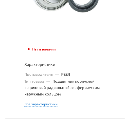
подшипник
PEER
взят
с
сайта
Нет в наличии
https://bearingstor
по
Характеристики
ссылке
Производитель
—
PEER
https://bearingsto
без
Тип товара
—
Подшипник корпусной
шариковый радиальный со сферическим
разрешения
наружным кольцом
владельца
Все характеристики
сайта