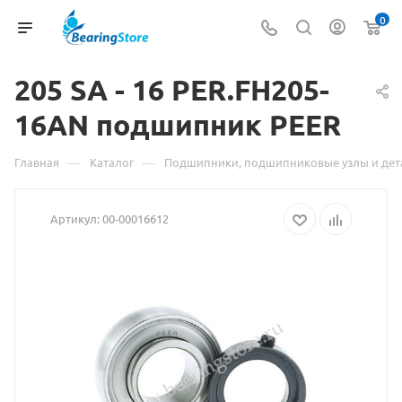
0
205 SA -
Материал
16 PER.FH205-
16AN подшипник PEER
о
товаре
—
—
Главная
Каталог
Подшипники, подшипниковые узлы и дет
205
Артикул:
00-00016612
SA
-
16
PER.FH205-
16AN