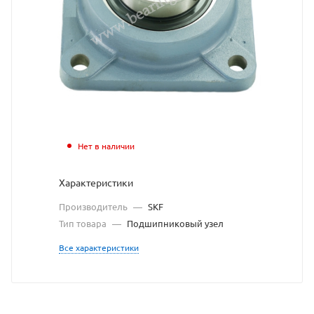
узел
SKF
взят
с
сайта
https://bear
по
Нет в наличии
ссылке
Характеристики
https://bea
без
Производитель
—
SKF
разрешени
Тип товара
—
Подшипниковый узел
владельца
Все характеристики
сайта