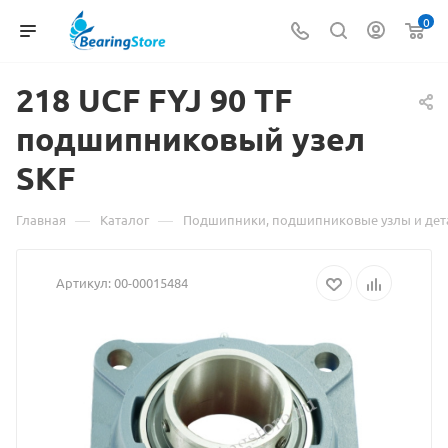
0
218 UCF FYJ 90
Материал
TF
подшипниковый узел
о
SKF
товаре
218
—
—
Главная
Каталог
Подшипники, подшипниковые узлы и дет
UCF
Артикул:
00-00015484
FYJ
90
TF
подшипник