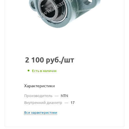
узел
NTN
взят
с
сайта
https://bearin
по
2 100
руб.
/шт
ссылке
Есть в наличии
https://beari
без
Характеристики
разрешения
Производитель
—
NTN
владельца
Внутренний диаметр
—
17
сайта
Все характеристики