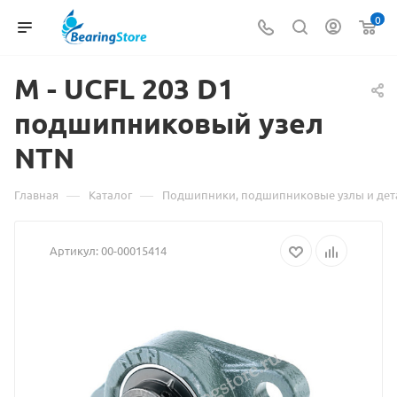
0
M - UCFL 203
Материал
D1
подшипниковый узел
о
NTN
товаре
M
—
—
Главная
Каталог
Подшипники, подшипниковые узлы и дет
-
Артикул:
00-00015414
UCFL
203
D1
подшипнико