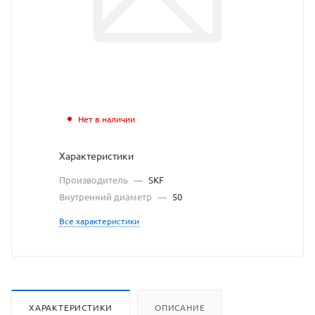
взят
с
сайта
https://beari
по
ссылке
Нет в наличии
https://bear
без
Характеристики
разрешения
Производитель
—
SKF
владельца
Внутренний диаметр
—
50
сайта
Все характеристики
ХАРАКТЕРИСТИКИ
ОПИСАНИЕ