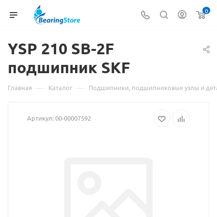
0
YSP 210 SB-2F
Материал
подшипник SKF
о
товаре
—
—
Главная
Каталог
Подшипники, подшипниковые узлы и дет
YSP
Артикул:
00-00007592
210
SB-
2F
подшипник
SKF