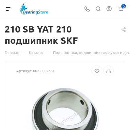
0
210
Материал
SB YAT 210
подшипник SKF
о
товаре
—
—
Главная
Каталог
Подшипники, подшипниковые узлы и дет
210
Артикул:
00-00002651
SB
YAT
210
подшипник
SKF