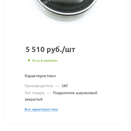
взят
с
сайта
https://bearingstore.ru
по
ссылке
5 510
руб.
/шт
https://bearingstore.r
без
Есть в наличии
разрешения
Характеристики
владельца
Производитель
—
SKF
сайта
Тип товара
—
Подшипник шариковый
закрытый
Все характеристики