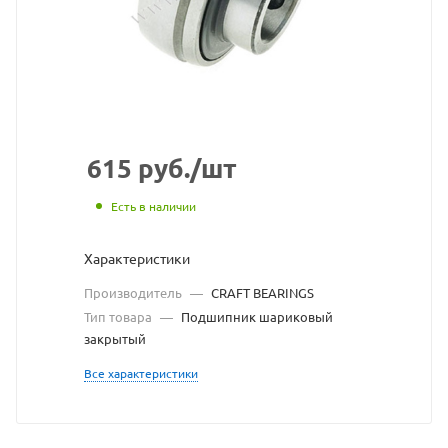
BEARINGS
взят
с
сайта
https://bearings
по
615
руб.
/шт
ссылке
Есть в наличии
https://bearing
без
Характеристики
разрешения
Производитель
—
CRAFT BEARINGS
владельца
Тип товара
—
Подшипник шариковый
закрытый
сайта
Все характеристики