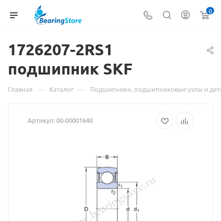
0
1726207-2RS1
подшипник
Материал
SKF
о
—
—
Главная
Каталог
Подшипники, подшипниковые узлы и дет
товаре
Артикул:
00-00001640
1726207-
2RS1
подшипник
SKF
взят