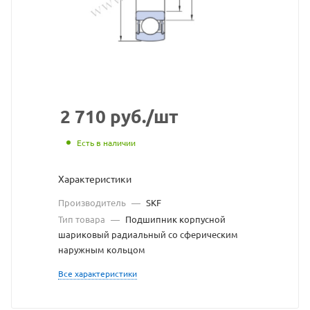
с
сайта
https://bearing
по
ссылке
https://bearin
без
2 710
руб.
/шт
разрешения
Есть в наличии
владельца
Характеристики
сайта
Производитель
—
SKF
Тип товара
—
Подшипник корпусной
шариковый радиальный со сферическим
наружным кольцом
Все характеристики