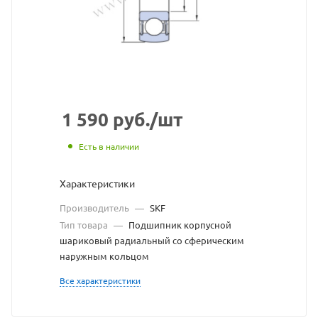
сайта
https://bearin
по
ссылке
https://beari
без
разрешения
1 590
руб.
/шт
владельца
Есть в наличии
сайта
Характеристики
Производитель
—
SKF
Тип товара
—
Подшипник корпусной
шариковый радиальный со сферическим
наружным кольцом
Все характеристики