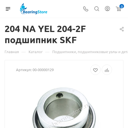
0
204 NA
Материал
YEL 204-2F
подшипник SKF
о
товаре
—
—
Главная
Каталог
Подшипники, подшипниковые узлы и дет
204
Артикул:
00-00000129
NA
YEL
204-
2F
подшипник