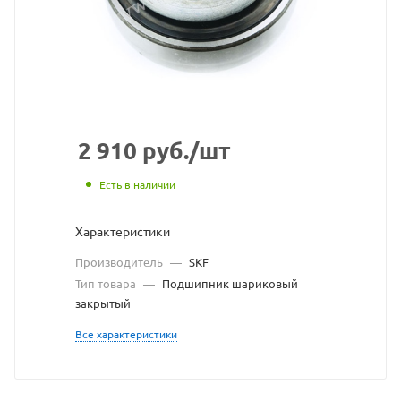
SKF
взят
с
сайта
https://bearingstore
по
2 910
руб.
/шт
ссылке
Есть в наличии
https://bearingstor
без
Характеристики
разрешения
Производитель
—
SKF
владельца
Тип товара
—
Подшипник шариковый
закрытый
сайта
Все характеристики