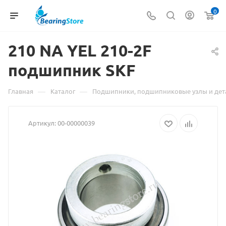
0
210 NA YEL 210-2F
Материа
подшипник SKF
о
товаре
—
—
Главная
Каталог
Подшипники, подшипниковые узлы и дет
210
Артикул:
00-00000039
NA
YEL
210-
2F
подшипн