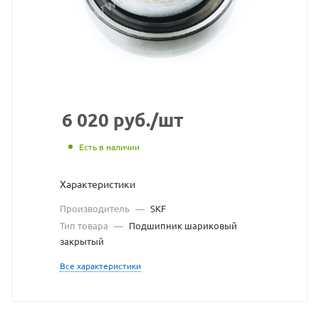
SKF
взят
с
сайта
https://b
по
6 020
руб.
/шт
ссылке
Есть в наличии
https://
без
Характеристики
разреше
Производитель
—
SKF
владель
Тип товара
—
Подшипник шариковый
закрытый
сайта
Все характеристики