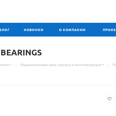
БЛОГ
НОВИНКИ
О КОМПАНИИ
ПРОИ
T
Материал
BEARINGS
о
—
—
етали
Подшипниковые узлы, корпуса и комплектующие
П
товаре
318
UC
подшипник
CRAFT