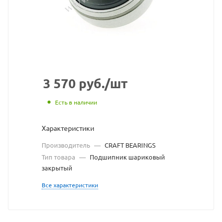
с
сайта
https://
по
ссылке
https://
без
3 570
руб.
/шт
разреш
Есть в наличии
владел
Характеристики
сайта
Производитель
—
CRAFT BEARINGS
Тип товара
—
Подшипник шариковый
закрытый
Все характеристики