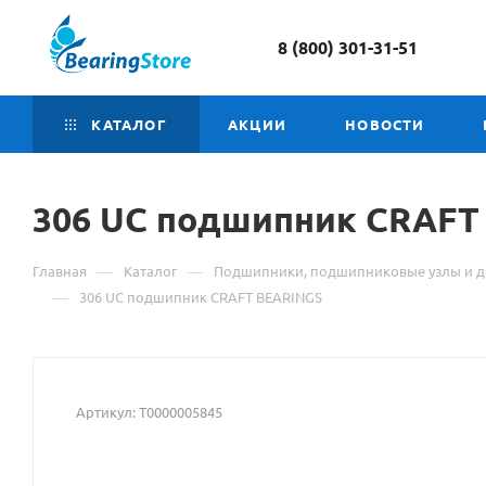
8 (800) 301-31-51
КАТАЛОГ
АКЦИИ
НОВОСТИ
306 UC
Материал
подшипник CRAFT
о
—
—
Главная
Каталог
Подшипники, подшипниковые узлы и д
товаре
—
306 UC подшипник CRAFT BEARINGS
306
UC
Артикул:
Т0000005845
подшипник
CRAFT