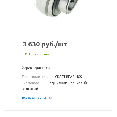
с
сайта
https://
по
ссылке
https://
без
3 630
руб.
/шт
разреш
Есть в наличии
владел
Характеристики
сайта
Производитель
—
CRAFT BEARINGS
Тип товара
—
Подшипник шариковый
закрытый
Все характеристики