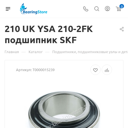
0
210 UK
Материал
YSA 210-2FK
подшипник SKF
о
товаре
—
—
Главная
Каталог
Подшипники, подшипниковые узлы и дет
210
Артикул:
Т0000015239
UK
YSA
210-
2FK
подшипник