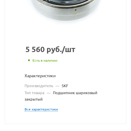
SKF
взят
с
сайта
https://bearingstore
по
5 560
руб.
/шт
ссылке
Есть в наличии
https://bearingstor
без
Характеристики
разрешения
Производитель
—
SKF
владельца
Тип товара
—
Подшипник шариковый
закрытый
сайта
Все характеристики