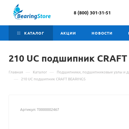
8 (800) 301-31-51
КАТАЛОГ
АКЦИИ
НОВОСТИ
210 UC
Материал
подшипник CRAFT
о
—
—
Главная
Каталог
Подшипники, подшипниковые узлы и д
товаре
—
210 UC подшипник CRAFT BEARINGS
210
UC
Артикул:
Т0000002467
подшипник
CRAFT