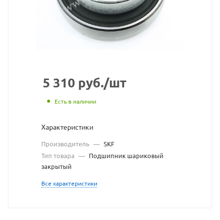
взят
с
сайта
https://bearings
по
ссылке
5 310
руб.
/шт
https://bearing
без
Есть в наличии
разрешения
Характеристики
владельца
Производитель
—
SKF
сайта
Тип товара
—
Подшипник шариковый
закрытый
Все характеристики