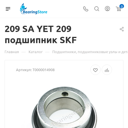
0
209 SA YET
Материал
209
подшипник SKF
о
товаре
—
—
Главная
Каталог
Подшипники, подшипниковые узлы и дет
209
Артикул:
Т0000014908
SA
YET
209
подшипник
SKF