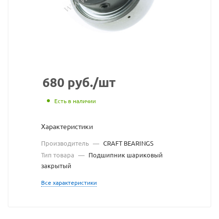
с
сайта
https://
по
ссылке
https://
без
680
руб.
/шт
разреш
Есть в наличии
владел
Характеристики
сайта
Производитель
—
CRAFT BEARINGS
Тип товара
—
Подшипник шариковый
закрытый
Все характеристики