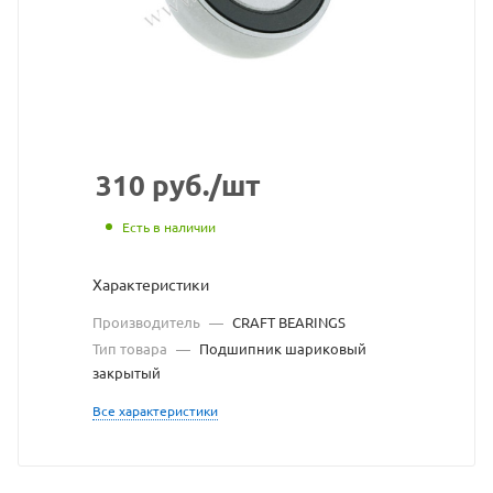
взят
с
сайта
https://bearingstore
по
ссылке
310
руб.
/шт
https://bearingstor
без
Есть в наличии
разрешения
Характеристики
владельца
Производитель
—
CRAFT BEARINGS
сайта
Тип товара
—
Подшипник шариковый
закрытый
Все характеристики