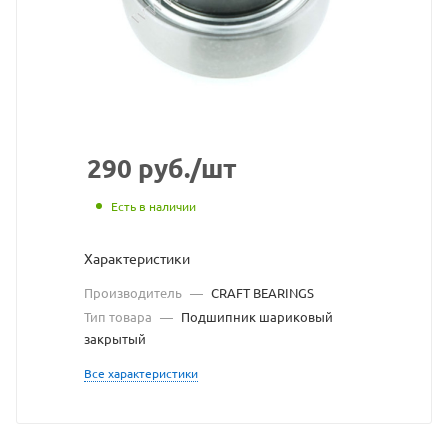
с
сайта
https://bearingstore
по
ссылке
https://bearingstor
без
290
руб.
/шт
разрешения
Есть в наличии
владельца
Характеристики
сайта
Производитель
—
CRAFT BEARINGS
Тип товара
—
Подшипник шариковый
закрытый
Все характеристики